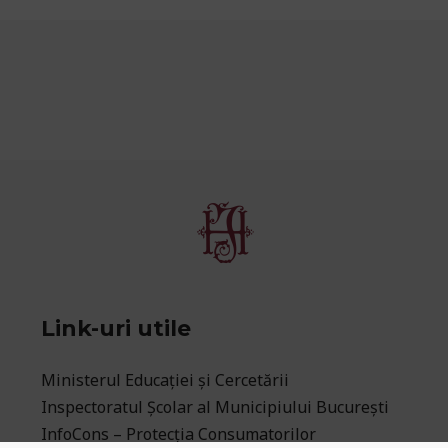
Link-uri utile
Ministerul Educaţiei și Cercetării
Inspectoratul Școlar al Municipiului București
InfoCons – Protecția Consumatorilor