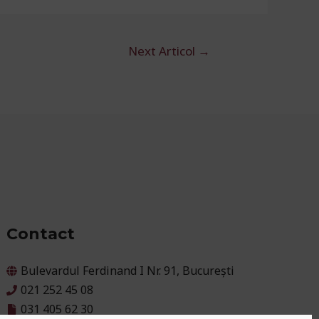
Next Articol
→
Contact
Bulevardul Ferdinand I Nr. 91, București
021 252 45 08
031 405 62 30