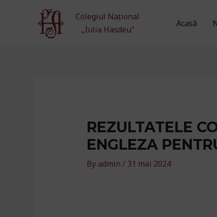
Skip
Colegiul Național
to
Acasă
N
„Iulia Hasdeu”
content
REZULTATELE CO
ENGLEZA PENTRU
By
admin
/
31 mai 2024