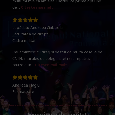
mulțumi mie că am ales Hașdeu ca primă opțiune
de…
Citește mai mult
Lepădatu Andreea Gabriela
Facultatea de drept
Cadru militar
Imi amintesc cu drag si destul de multa veselie de
CNIH, mai ales de colegii isteti si simpatici,
pauzele in…
Citește mai mult
Andreea Hagiu
Formatoare
Experiențe de neuitat