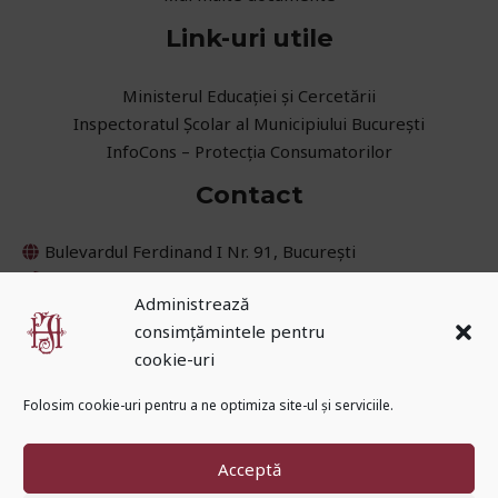
Link-uri utile
Ministerul Educaţiei și Cercetării
Inspectoratul Școlar al Municipiului București
InfoCons – Protecția Consumatorilor
Contact
Bulevardul Ferdinand I Nr. 91, București
021 252 45 08
Administrează
031 405 62 30
consimțămintele pentru
secretariat@cnih.ro
cookie-uri
Folosim cookie-uri pentru a ne optimiza site-ul și serviciile.
Acceptă