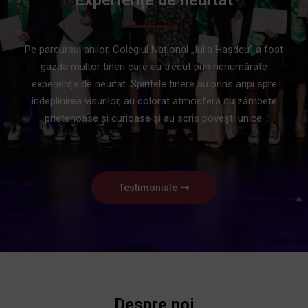
Pe parcursul anilor, Colegiul Național „Iulia Hașdeu” a fost
gazda multor tineri care au trecut prin nenumărate
experiențe de neuitat. Spiritele tinere au prins aripi spre
îndeplinirea visurilor, au colorat atmosfera cu zâmbete
prietenoase și curioase și au scris povești unice.
Testimoniale
Despre noi