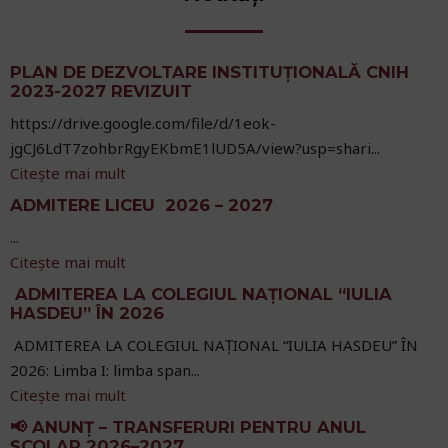
PLAN DE DEZVOLTARE INSTITUȚIONALĂ CNIH
2023-2027 REVIZUIT
https://drive.google.com/file/d/1eok-
jgCJ6LdT7zohbrRgyEKbmE1lUD5A/view?usp=shari...
Citește mai mult
ADMITERE LICEU 2026 – 2027
...
Citește mai mult
ADMITEREA LA COLEGIUL NAȚIONAL “IULIA
HASDEU” ÎN 2026
ADMITEREA LA COLEGIUL NAȚIONAL “IULIA HASDEU” ÎN
2026: Limba I: limba span...
Citește mai mult
📢 ANUNȚ – TRANSFERURI PENTRU ANUL
ȘCOLAR 2026–2027