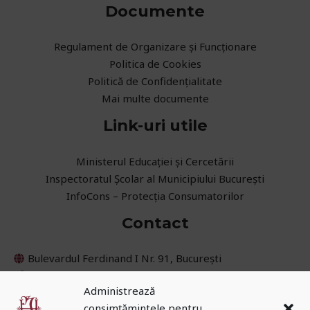
Documente
Regulament de Organizare și Funcționare
Politica de Cookies
Politică de Confidențialitate
Mai multe documente
Link-uri utile
Ministerul Educaţiei și Cercetării
Inspectoratul Școlar al Municipiului București
InfoCons – Protecția Consumatorilor
Contact
Bulevardul Ferdinand I Nr. 91, București
021 252 45 08
Administrează
031 405 62 30
consimțămintele pentru
secretariat@cnih.ro