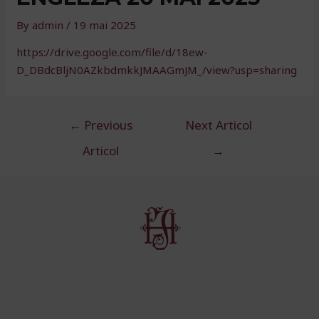
By
admin
/
19 mai 2025
https://drive.google.com/file/d/18ew-
D_DBdcBljN0AZkbdmkkJMAAGmJM_/view?usp=sharing
Navigare
←
Previous
Next Articol
în
Articol
→
articole