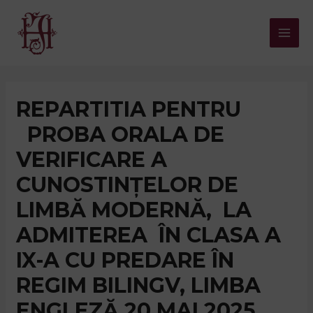
Skip
to
Mai
content
Men
REPARTITIA PENTRU
PROBA ORALA DE
VERIFICARE A
CUNOSTINȚELOR DE
LIMBĂ MODERNĂ, LA
ADMITEREA ÎN CLASA A
IX-A CU PREDARE ÎN
REGIM BILINGV, LIMBA
ENGLEZĂ 20 MAI 2025