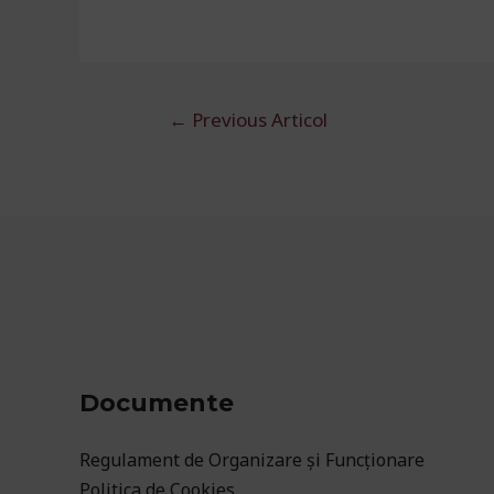
Navigare
←
Previous Articol
în
articole
Documente
Regulament de Organizare și Funcționare
Politica de Cookies