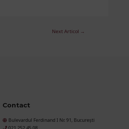
Next Articol
→
Contact
Bulevardul Ferdinand I Nr. 91, București
021 252 45 08