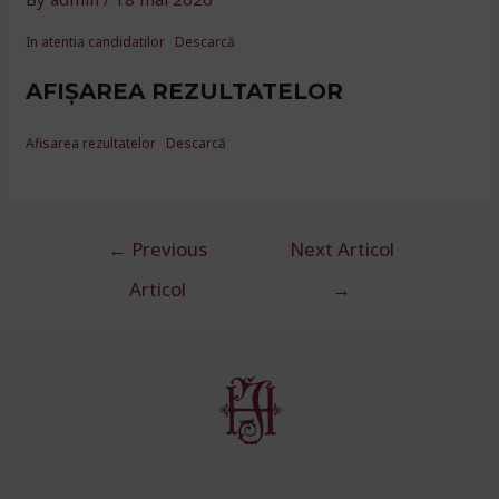
In atentia candidatilor
Descarcă
AFIȘAREA REZULTATELOR
Afisarea rezultatelor
Descarcă
Navigare
←
Previous
Next Articol
în
Articol
→
articole