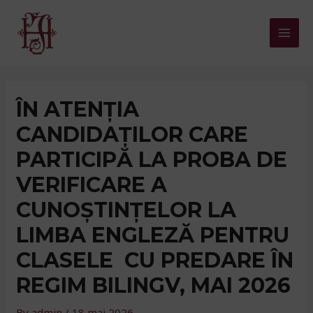
Skip
to
Mai
content
Men
ÎN ATENȚIA
CANDIDAȚILOR CARE
PARTICIPĂ LA PROBA DE
VERIFICARE A
CUNOȘTINȚELOR LA
LIMBA ENGLEZĂ PENTRU
CLASELE CU PREDARE ÎN
REGIM BILINGV, MAI 2026
By
admin
/
18 mai 2026