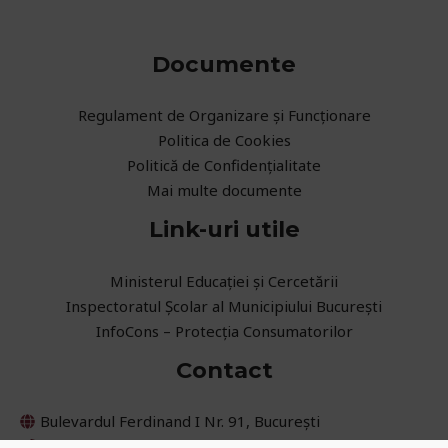
Documente
Regulament de Organizare și Funcționare
Politica de Cookies
Politică de Confidențialitate
Mai multe documente
Link-uri utile
Ministerul Educaţiei și Cercetării
Inspectoratul Școlar al Municipiului București
InfoCons – Protecția Consumatorilor
Contact
Bulevardul Ferdinand I Nr. 91, București
021 252 45 08