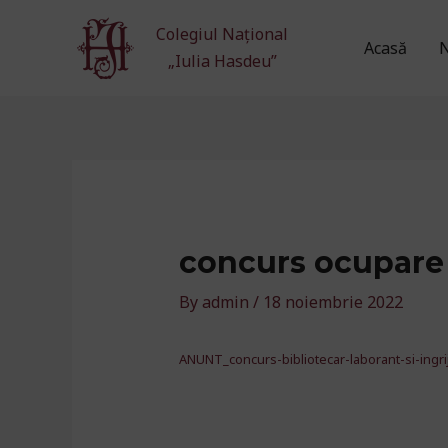
Skip
Colegiul Național
to
Acasă
N
„Iulia Hasdeu”
content
concurs ocupare p
By
admin
/
18 noiembrie 2022
ANUNT_concurs-bibliotecar-laborant-si-ingrij