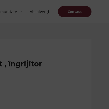
munitate
Absolvenți
Contact
, îngrijitor