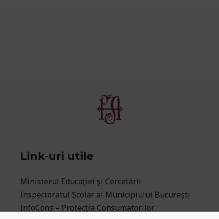
Link-uri utile
Ministerul Educaţiei și Cercetării
Inspectoratul Școlar al Municipiului București
InfoCons – Protecția Consumatorilor