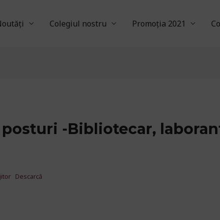
outăți
Colegiul nostru
Promoția 2021
Co
osturi -Bibliotecar, laborant 
itor
Descarcă