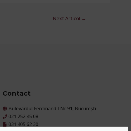
Next Articol
→
Contact
Bulevardul Ferdinand I Nr. 91, București
021 252 45 08
031 405 62 30