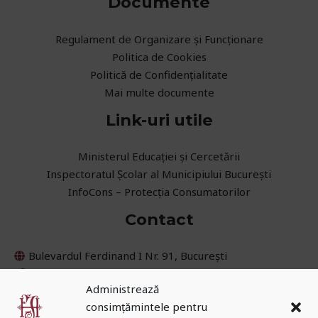
Documente
Regulament de Organizare și Funcționare
Politica de Cookies
Politică de Confidențialitate
Mai multe documente
Link-uri utile
Ministerul Educaţiei și Cercetării
Inspectoratul Școlar al Municipiului București
InfoCons – Protecția Consumatorilor
Contact
Bulevardul Ferdinand I Nr. 91, București
021 252 45 08
Administrează
031 405 62 30
consimțămintele pentru
secretariat@cnih.ro