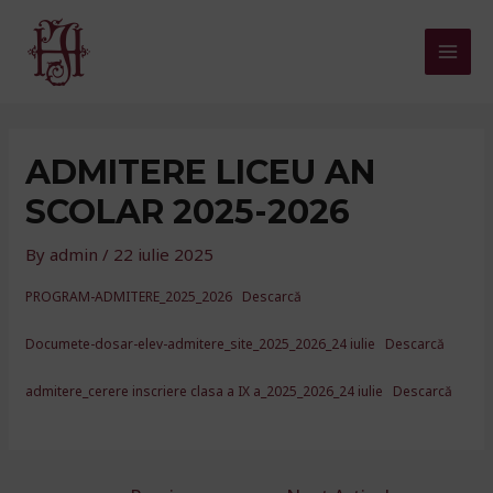
Skip
to
Mai
content
Men
ADMITERE LICEU AN
SCOLAR 2025-2026
By
admin
/
22 iulie 2025
PROGRAM-ADMITERE_2025_2026
Descarcă
Documete-dosar-elev-admitere_site_2025_2026_24 iulie
Descarcă
admitere_cerere inscriere clasa a IX a_2025_2026_24 iulie
Descarcă
Navigare