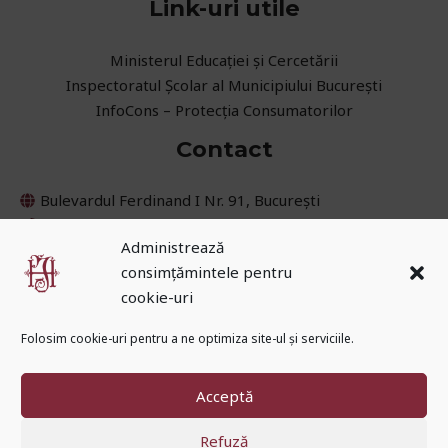
Link-uri utile
Ministerul Educaţiei și Cercetării
Inspectoratul Școlar al Municipiului București
InfoCons – Protecția Consumatorilor
Contact
Bulevardul Ferdinand I Nr. 91, București
021 252 45 08
Administrează
031 405 62 30
consimțămintele pentru
secretariat@cnih.ro
cookie-uri
Folosim cookie-uri pentru a ne optimiza site-ul și serviciile.
Acceptă
Copyright © 2026 Colegiul Național „Iulia Hasdeu”
Refuză